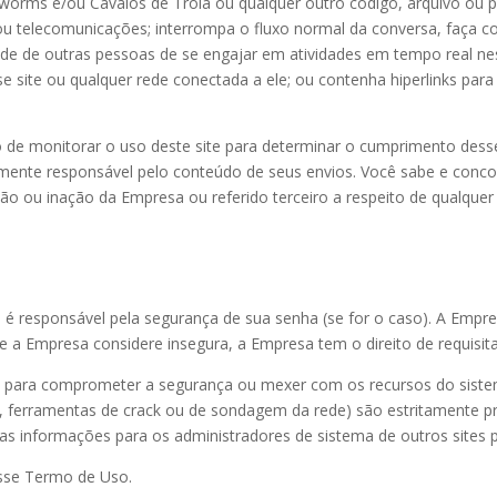
 worms e/ou Cavalos de Tróia ou qualquer outro código, arquivo ou p
 telecomunicações; interrompa o fluxo normal da conversa, faça com
 de outras pessoas de se engajar em atividades em tempo real nes
se site ou qualquer rede conectada a ele; ou contenha hiperlinks p
o de monitorar o uso deste site para determinar o cumprimento de
mente responsável pelo conteúdo de seus envios. Você sabe e conc
 ou inação da Empresa ou referido terceiro a respeito de qualquer 
ê é responsável pela segurança de sua senha (se for o caso). A Empr
e a Empresa considere insegura, a Empresa tem o direito de requisit
ite para comprometer a segurança ou mexer com os recursos do siste
 ferramentas de crack ou de sondagem da rede) são estritamente pro
as informações para os administradores de sistema de outros sites pa
 esse Termo de Uso.