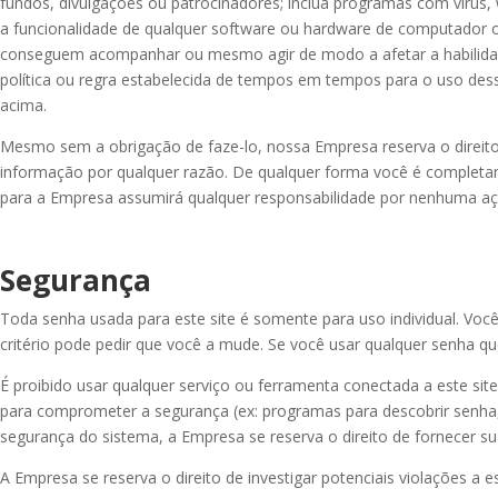
fundos, divulgações ou patrocinadores; inclua programas com vírus,
a funcionalidade de qualquer software ou hardware de computador ou
conseguem acompanhar ou mesmo agir de modo a afetar a habilidade
política ou regra estabelecida de tempos em tempos para o uso des
acima.
Mesmo sem a obrigação de faze-lo, nossa Empresa reserva o direit
informação por qualquer razão. De qualquer forma você é completa
para a Empresa assumirá qualquer responsabilidade por nenhuma ação
Segurança
Toda senha usada para este site é somente para uso individual. Voc
critério pode pedir que você a mude. Se você usar qualquer senha qu
É proibido usar qualquer serviço ou ferramenta conectada a este s
para comprometer a segurança (ex: programas para descobrir senha,
segurança do sistema, a Empresa se reserva o direito de fornecer su
A Empresa se reserva o direito de investigar potenciais violações a