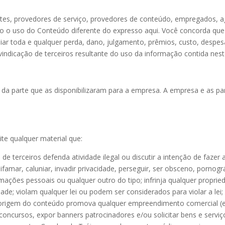
enciantes, provedores de serviço, provedores de conteúdo, empregados,
ndo o uso do Conteúdo diferente do expresso aqui. Você concorda qu
r toda e qualquer perda, dano, julgamento, prêmios, custo, despesas
indicação de terceiros resultante do uso da informação contida neste
da parte que as disponibilizaram para a empresa. A empresa e as par
te qualquer material que:
de terceiros defenda atividade ilegal ou discutir a intenção de fazer 
famar, caluniar, invadir privacidade, perseguir, ser obsceno, pornográ
ções pessoais ou qualquer outro do tipo; infrinja qualquer proprieda
cidade; violam qualquer lei ou podem ser considerados para violar a l
r a origem do conteúdo promova qualquer empreendimento comercial 
concursos, expor banners patrocinadores e/ou solicitar bens e serviço