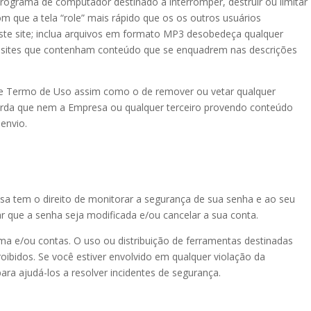
rograma de computador destinado a interromper, destruir ou limitar
 que a tela “role” mais rápido que os os outros usuários
te site; inclua arquivos em formato MP3 desobedeça qualquer
ara sites que contenham conteúdo que se enquadrem nas descrições
sse Termo de Uso assim como o de remover ou vetar qualquer
orda que nem a Empresa ou qualquer terceiro provendo conteúdo
envio.
esa tem o direito de monitorar a segurança de sua senha e ao seu
ar que a senha seja modificada e/ou cancelar a sua conta.
ma e/ou contas. O uso ou distribuição de ferramentas destinadas
ibidos. Se você estiver envolvido em qualquer violação da
ra ajudá-los a resolver incidentes de segurança.