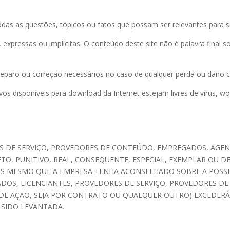
das as questões, tópicos ou fatos que possam ser relevantes para seu
expressas ou implícitas. O conteúdo deste site não é palavra final 
reparo ou correção necessários no caso de qualquer perda ou dano 
s disponíveis para download da Internet estejam livres de vírus, w
ORES DE SERVIÇO, PROVEDORES DE CONTEÚDO, EMPREGADOS, AGE
TO, PUNITIVO, REAL, CONSEQUENTE, ESPECIAL, EXEMPLAR OU D
ES MESMO QUE A EMPRESA TENHA ACONSELHADO SOBRE A POSSI
ILIADOS, LICENCIANTES, PROVEDORES DE SERVIÇO, PROVEDORES
 DE AÇÃO, SEJA POR CONTRATO OU QUALQUER OUTRO) EXCEDERÁ
SIDO LEVANTADA.