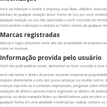
Você vai indenizar e isentar a Empresa, suas filiais, afiliados, lic
Isentas) de qualquer violação desse Termo de Uso por você, inclui
qualquer violação ou uso não autorizado e você concorda em remedia
Você também indenizará e isentará as Partes Isentas de qualquer reiv
Marcas registradas
Marcas e logos presentes neste site são propriedade da empresa ou 
sobre as mesmas.
Informação provida pelo usuário
Você não pode publicar enviar, apresentar ou fazer conexão a esse si
você não tenha o direito de postar, incluindo material de propriedade 
respeito diretamente a este site; possa ameaçar ou insultar outros, di
crianças expondo-as a conteúdo inapropriado, perguntar sobre informa
violações de direitos autorais,marca registrada ou direitos de publi
pessoa; ou ainda manipula títulos ou identificadores para encobri
qualquer forma em uma atividade comercial (ex: realizar sorteios ou 